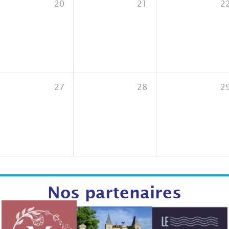
20
21
2
27
28
2
Nos partenaires