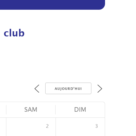
 club
AUJOURD’HUI
SAM
DIM
2
3